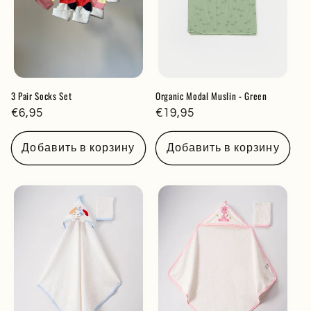
3 Pair Socks Set
Organic Modal Muslin - Green
Обычная
€6,95
Обычная
€19,95
цена
цена
Добавить в корзину
Добавить в корзину