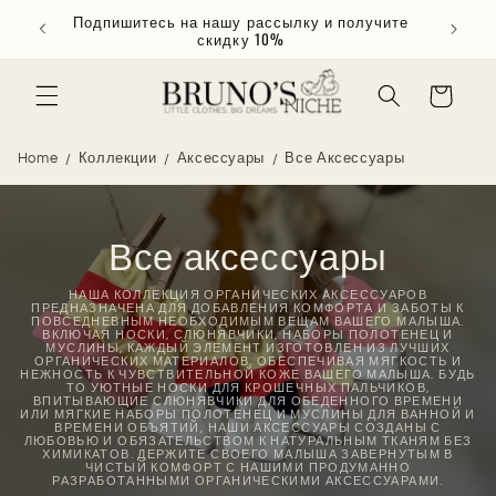
Перейти
Подпишитесь на нашу рассылку и получите
 €65
к
скидку 10%
контенту
Корзина
Home
Коллекции
Аксессуары
Все Аксессуары
Все аксессуары
НАША КОЛЛЕКЦИЯ ОРГАНИЧЕСКИХ АКСЕССУАРОВ
ПРЕДНАЗНАЧЕНА ДЛЯ ДОБАВЛЕНИЯ КОМФОРТА И ЗАБОТЫ К
ПОВСЕДНЕВНЫМ НЕОБХОДИМЫМ ВЕЩАМ ВАШЕГО МАЛЫША.
ВКЛЮЧАЯ НОСКИ, СЛЮНЯВЧИКИ, НАБОРЫ ПОЛОТЕНЕЦ И
МУСЛИНЫ, КАЖДЫЙ ЭЛЕМЕНТ ИЗГОТОВЛЕН ИЗ ЛУЧШИХ
ОРГАНИЧЕСКИХ МАТЕРИАЛОВ, ОБЕСПЕЧИВАЯ МЯГКОСТЬ И
НЕЖНОСТЬ К ЧУВСТВИТЕЛЬНОЙ КОЖЕ ВАШЕГО МАЛЫША. БУДЬ
ТО УЮТНЫЕ НОСКИ ДЛЯ КРОШЕЧНЫХ ПАЛЬЧИКОВ,
ВПИТЫВАЮЩИЕ СЛЮНЯВЧИКИ ДЛЯ ОБЕДЕННОГО ВРЕМЕНИ
ИЛИ МЯГКИЕ НАБОРЫ ПОЛОТЕНЕЦ И МУСЛИНЫ ДЛЯ ВАННОЙ И
ВРЕМЕНИ ОБЪЯТИЙ, НАШИ АКСЕССУАРЫ СОЗДАНЫ С
ЛЮБОВЬЮ И ОБЯЗАТЕЛЬСТВОМ К НАТУРАЛЬНЫМ ТКАНЯМ БЕЗ
ХИМИКАТОВ. ДЕРЖИТЕ СВОЕГО МАЛЫША ЗАВЕРНУТЫМ В
ЧИСТЫЙ КОМФОРТ С НАШИМИ ПРОДУМАННО
РАЗРАБОТАННЫМИ ОРГАНИЧЕСКИМИ АКСЕССУАРАМИ.