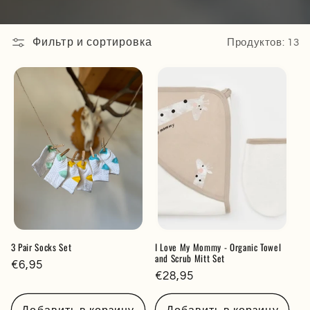
Фильтр и сортировка
Продуктов: 13
3 Pair Socks Set
I Love My Mommy - Organic Towel
and Scrub Mitt Set
Обычная
€6,95
Обычная
€28,95
цена
цена