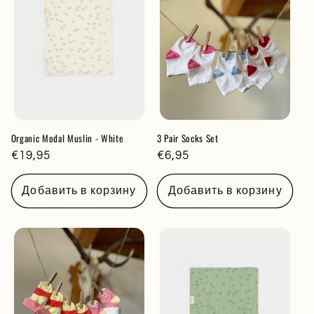
Organic Modal Muslin - White
3 Pair Socks Set
Обычная
€19,95
Обычная
€6,95
цена
цена
Добавить в корзину
Добавить в корзину