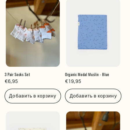
3 Pair Socks Set
Organic Modal Muslin - Blue
Обычная
€6,95
Обычная
€19,95
цена
цена
Добавить в корзину
Добавить в корзину