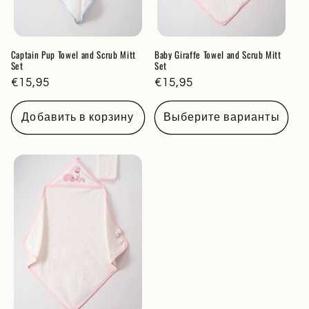
Captain Pup Towel and Scrub Mitt
Baby Giraffe Towel and Scrub Mitt
Set
Set
Обычная
€15,95
Обычная
€15,95
цена
цена
Добавить в корзину
Выберите варианты